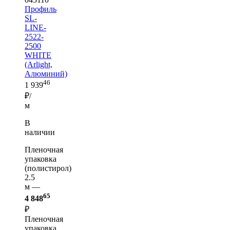
Профиль
SL-
LINE-
2522-
2500
WHITE
(Arlight,
Алюминий)
46
1 939
₽/
м
В
наличии
Пленочная
упаковка
(полистирол)
2.5
м —
65
4 848
₽
Пленочная
упаковка