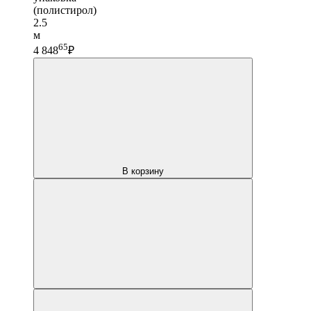
(полистирол)
2.5
м
65
4 848
₽
В корзину