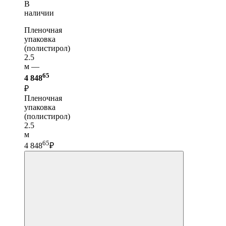
В
наличии
Пленочная
упаковка
(полистирол)
2.5
м —
65
4 848
₽
Пленочная
упаковка
(полистирол)
2.5
м
65
4 848
₽