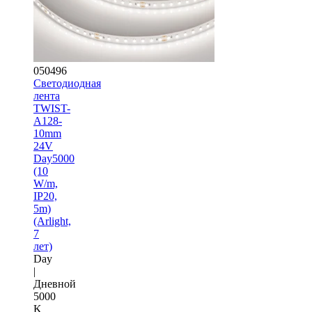
050496
Светодиодная
лента
TWIST-
A128-
10mm
24V
Day5000
(10
W/m,
IP20,
5m)
(Arlight,
7
лет)
Day
|
Дневной
5000
K