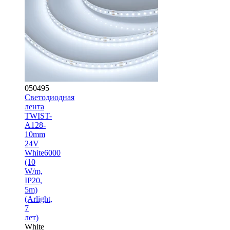
050495
Светодиодная
лента
TWIST-
A128-
10mm
24V
White6000
(10
W/m,
IP20,
5m)
(Arlight,
7
лет)
White