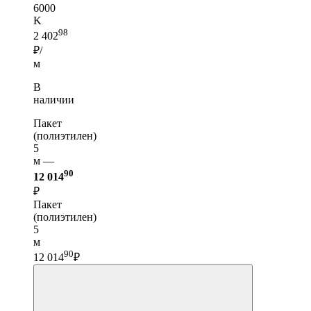
6000
K
98
2 402
₽/
м
В
наличии
Пакет
(полиэтилен)
5
м —
90
12 014
₽
Пакет
(полиэтилен)
5
м
90
12 014
₽