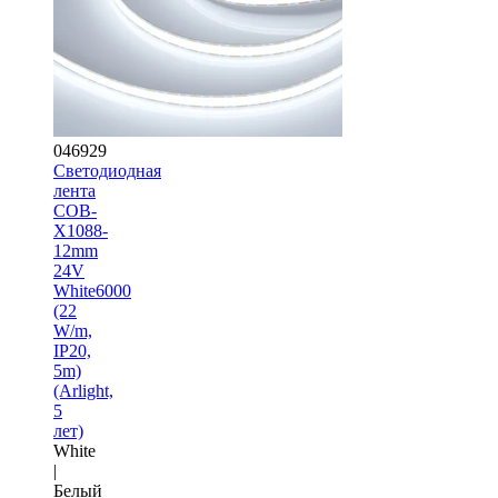
046929
Светодиодная
лента
COB-
X1088-
12mm
24V
White6000
(22
W/m,
IP20,
5m)
(Arlight,
5
лет)
White
|
Белый