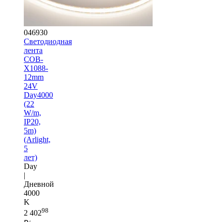
046930
Светодиодная
лента
COB-
X1088-
12mm
24V
Day4000
(22
W/m,
IP20,
5m)
(Arlight,
5
лет)
Day
|
Дневной
4000
K
98
2 402