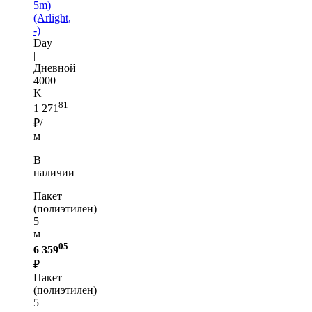
5m)
(Arlight,
-)
Day
|
Дневной
4000
K
81
1 271
₽/
м
В
наличии
Пакет
(полиэтилен)
5
м —
05
6 359
₽
Пакет
(полиэтилен)
5