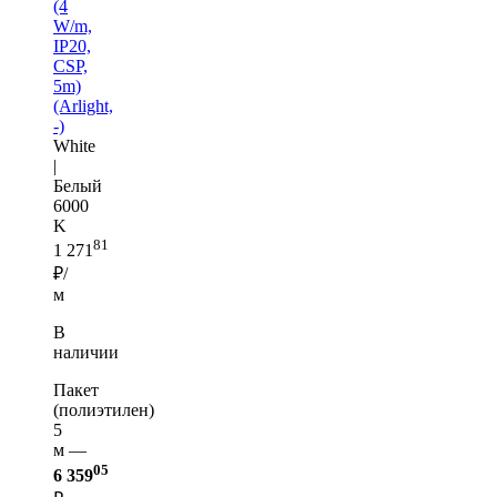
(4
W/m,
IP20,
CSP,
5m)
(Arlight,
-)
White
|
Белый
6000
K
81
1 271
₽/
м
В
наличии
Пакет
(полиэтилен)
5
м —
05
6 359