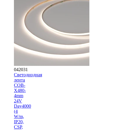
042031
Светодиодная
лента
COB-
X480-
4mm
24V
Day4000
(4
W/m,
IP20,
CSP,