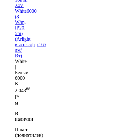
24V
White6000
(8
W/m,
IP20,
5m)
(Arlight,
высок.эфф.165
лм/
Вт)
White
|
Белый
6000
K
88
2 043
₽/
м
В
наличии
Пакет
(полиэтилен)