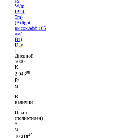
(8
W/m,
IP20,
5m)
(Arlight,
высок.эфф.165
лм/
Вт)
Day
|
Дневной
5000
K
88
2 043
₽/
м
В
наличии
Пакет
(полиэтилен)
5
м —
40
10 219