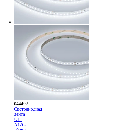
044492
Светодиодная
лента
UL-
A126-
10mm