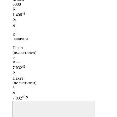
6000
K
48
1 406
₽/
м
В
наличии
Пакет
(полиэтилен)
5
м —
40
7 032
₽
Пакет
(полиэтилен)
5
м
40
7 032
₽