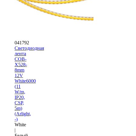
041792
Светодиодная
лента
COB-
X528-
8mm
12V
White6000
(11
W/m,
IP20,
CSP,
5m)
(Arlight,
-)
White
|
Белый