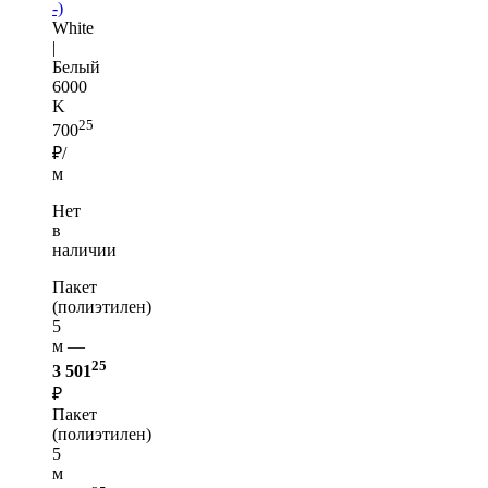
-)
White
|
Белый
6000
K
25
700
₽/
м
Нет
в
наличии
Пакет
(полиэтилен)
5
м —
25
3 501
₽
Пакет
(полиэтилен)
5
м