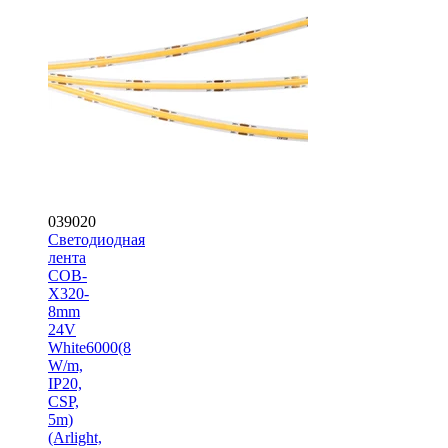
039020
Светодиодная
лента
COB-
X320-
8mm
24V
White6000(8
W/m,
IP20,
CSP,
5m)
(Arlight,