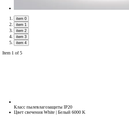
item 0
item 1
item 2
item 3
item 4
Item 1 of 5
Класс пылевлагозащиты
IP20
Цвет свечения
White | Белый 6000 K