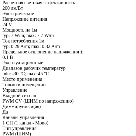
Расчетная световая эффективность
200 лм/Вт
Электрические
Напряжение питания
24 V
Мощность на 1м
typ: 7 W/m; max: 7.7 W/m
Ток потребления 1м
typ: 0.29 A/m; max: 0.32 A/m
Предельное отклонение напряжения ±
0.1 В
Эксплуатационные
Диапазон рабочих температур
min: -30 °C; max: 45 °C
Место применения
Только в помещении
Управление
Входной сигнал
PWM СV (ШИМ по напряжению)
Диммируемый(ая)
Да
Каналы управления
1 CH (1 канал - Mono)
Тип управления
PWM (ШИМ)