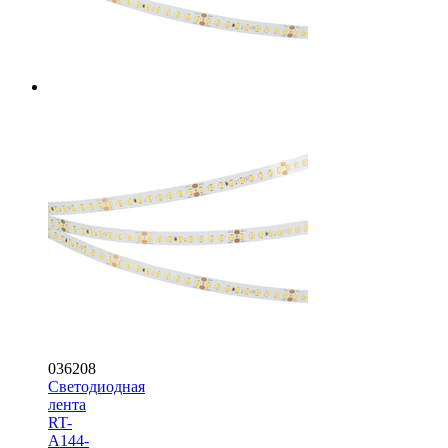
036208
Светодиодная
лента
RT-
A144-