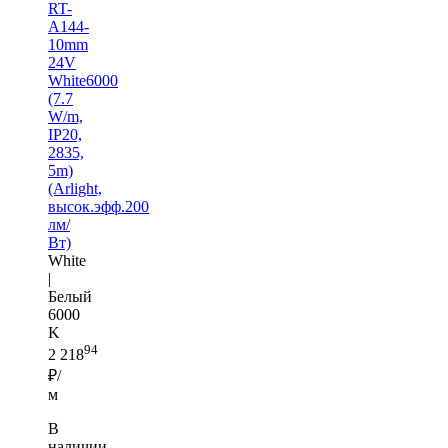
RT-
A144-
10mm
24V
White6000
(7.7
W/m,
IP20,
2835,
5m)
(Arlight,
высок.эфф.200
лм/
Вт)
White
|
Белый
6000
K
94
2 218
₽/
м
В
наличии