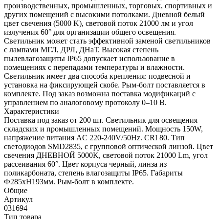
производственных, промышленных, торговых, спортивных и
других помещений с высокими потолками. Дневной белый
цвет свечения (5000 K), световой поток 21000 лм и угол
излучения 60° для организации общего освещения.
Светильник может стать эффективной заменой светильников
с лампами МГЛ, ДРЛ, ДНаТ. Высокая степень
пылевлагозащиты IP65 допускает использование в
помещениях с перепадами температуры и влажности.
Светильник имеет два способа крепления: подвесной и
установка на фиксирующей скобе. Рым-болт поставляется в
комплекте. Под заказ возможна поставка модификаций с
управлением по аналоговому протоколу 0–10 В.
Характеристики
Поставка под заказ от 200 шт. Светильник для освещения
складских и промышленных помещений. Мощность 150W,
напряжение питания AC 220-240V/50Hz. CRI 80. Тип
светодиодов SMD2835, с групповой оптической линзой. Цвет
свечения ДНЕВНОЙ 5000K, световой поток 21000 Lm, угол
рассеивания 60°. Цвет корпуса черный, линза из
поликарбоната, степень влагозащиты IP65. Габариты
Ф285xH193мм. Рым-болт в комплекте.
Общие
Артикул
031694
Тип товара