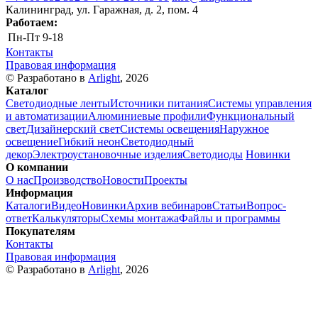
Калининград, ул. Гаражная, д. 2, пом. 4
Работаем:
Пн-Пт
9-18
Контакты
Правовая информация
© Разработано в
Arlight
, 2026
Каталог
Светодиодные ленты
Источники питания
Системы управления
и автоматизации
Алюминиевые профили
Функциональный
свет
Дизайнерский свет
Системы освещения
Наружное
освещение
Гибкий неон
Светодиодный
декор
Электроустановочные изделия
Светодиоды
Новинки
О компании
О нас
Производство
Новости
Проекты
Информация
Каталоги
Видео
Новинки
Архив вебинаров
Статьи
Вопрос-
ответ
Калькуляторы
Схемы монтажа
Файлы и программы
Покупателям
Контакты
Правовая информация
© Разработано в
Arlight
, 2026