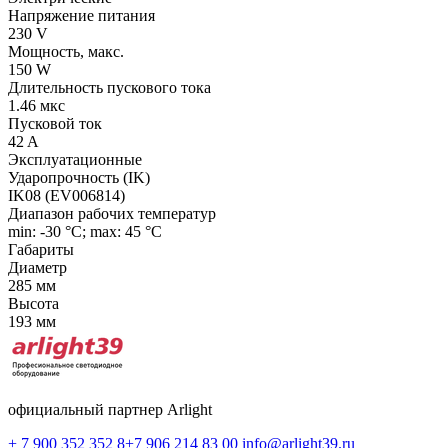
Напряжение питания
230 V
Мощность, макс.
150 W
Длительность пускового тока
1.46 мкс
Пусковой ток
42 A
Эксплуатационные
Ударопрочность (IK)
IK08 (EV006814)
Диапазон рабочих температур
min: -30 °C; max: 45 °C
Габариты
Диаметр
285 мм
Высота
193 мм
официальный партнер Arlight
+ 7 900 352 352 8
+7 906 214 83 00
info@arlight39.ru