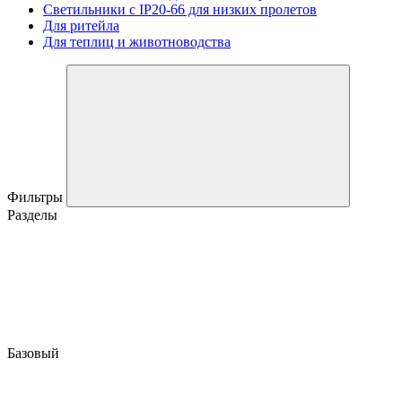
Светильники с IP20-66 для низких пролетов
Для ритейла
Для теплиц и животноводства
Фильтры
Разделы
Базовый