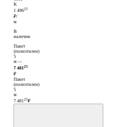
K
25
1 496
₽/
м
В
наличии
Пакет
(полиэтилен)
5
м —
25
7 481
₽
Пакет
(полиэтилен)
5
м
25
7 481
₽