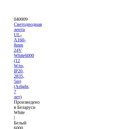
040009
Светодиодная
лента
UL-
A160-
8mm
24V
White6000
(12
W/m,
IP20,
2835,
5m)
(Arlight,
7
лет)
Произведено
в Беларуси
White
|
Белый
6000