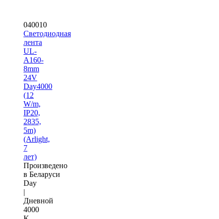
040010
Светодиодная
лента
UL-
A160-
8mm
24V
Day4000
(12
W/m,
IP20,
2835,
5m)
(Arlight,
7
лет)
Произведено
в Беларуси
Day
|
Дневной
4000
K