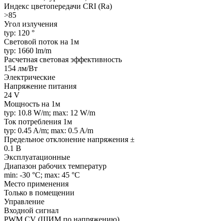
Индекс цветопередачи CRI (Ra)
>85
Угол излучения
typ: 120 °
Световой поток на 1м
typ: 1660 lm/m
Расчетная световая эффективность
154 лм/Вт
Электрические
Напряжение питания
24 V
Мощность на 1м
typ: 10.8 W/m; max: 12 W/m
Ток потребления 1м
typ: 0.45 A/m; max: 0.5 A/m
Предельное отклонение напряжения ±
0.1 В
Эксплуатационные
Диапазон рабочих температур
min: -30 °C; max: 45 °C
Место применения
Только в помещении
Управление
Входной сигнал
PWM СV (ШИМ по напряжению)