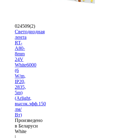
024509(2)
Светодиодная
лента
RT-
A80-
8mm
24V
White6000
(6
W/m,
IP20,
2835,
5m)
(Arlight,
высок.эфф.150
лм/
Вт)
Произведено
в Беларуси
White
|