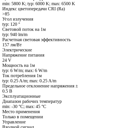
min: 5800 K; typ: 6000 K; max: 6500 K
Индекс цветопередачи CRI (Ra)
>85
Угол излучения
typ: 120 °
Световой поток на 1м
typ: 940 lm/m
Расчетная световая эффективность
157 лм/Вт
Электрические
Напряжение питания
24 V
Мощность на 1м
typ: 6 W/m; max: 6 W/m
Ток потребления 1м
typ: 0.25 A/m; max: 0.25 A/m
Предельное отклонение напряжения ±
0.5 В
Эксплуатационные
Диапазон рабочих температур
min: -30 °C; max: 45 °C
Место применения
Только в помещении
Управление
Входной сигнал