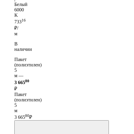
Белый
6000
K
16
733
₽/
м
В
наличии
Пакет
(полиэтилен)
5
м —
80
3 665
₽
Пакет
(полиэтилен)
5
м
80
3 665
₽