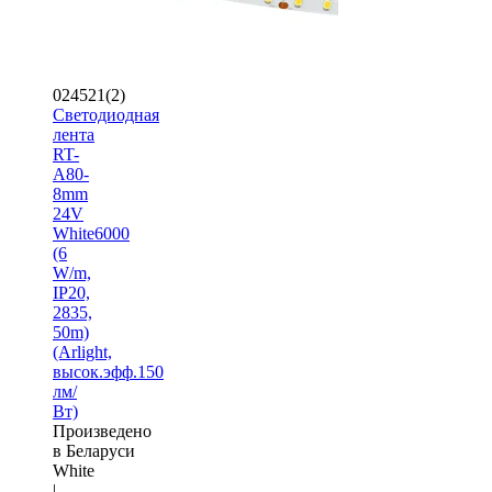
024521(2)
Светодиодная
лента
RT-
A80-
8mm
24V
White6000
(6
W/m,
IP20,
2835,
50m)
(Arlight,
высок.эфф.150
лм/
Вт)
Произведено
в Беларуси
White
|