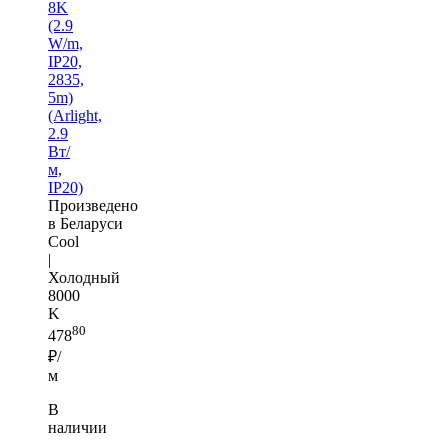
8K
(2.9
W/m,
IP20,
2835,
5m)
(Arlight,
2.9
Вт/
м,
IP20)
Произведено
в Беларуси
Cool
|
Холодный
8000
K
80
478
₽/
м
В
наличии