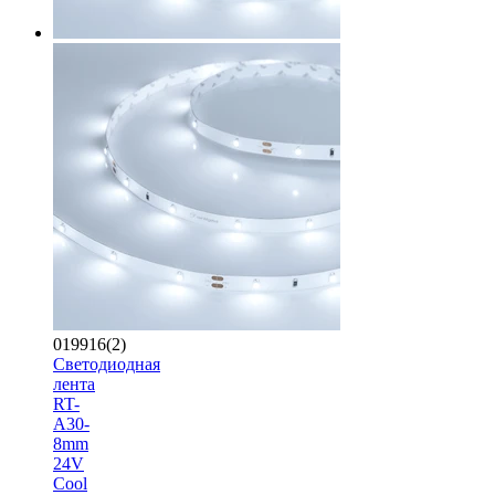
019916(2)
Светодиодная
лента
RT-
A30-
8mm
24V
Cool