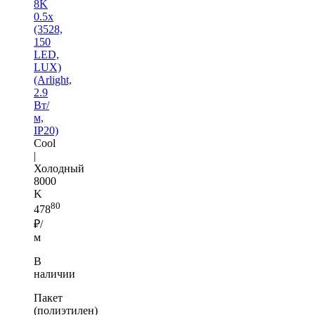
8K
0.5x
(3528,
150
LED,
LUX)
(Arlight,
2.9
Вт/
м,
IP20)
Cool
|
Холодный
8000
K
80
478
₽/
м
В
наличии
Пакет
(полиэтилен)