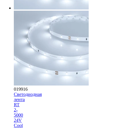
019916
Светодиодная
лента
RT
2-
5000
24V
Cool