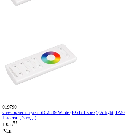
019790
Сенсорный пульт SR-2839 White (RGB 1 зона) (Arlight, IP20
Пластик, 3 года)
55
1 035
₽/шт