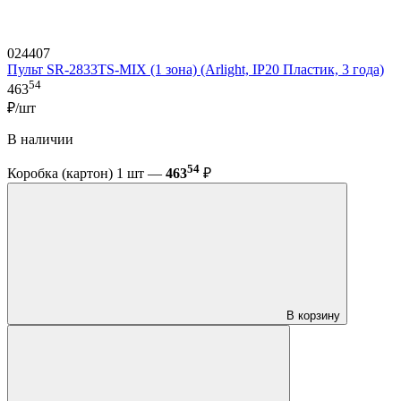
024407
Пульт SR-2833TS-MIX (1 зона) (Arlight, IP20 Пластик, 3 года)
54
463
₽/шт
В наличии
54
Коробка (картон) 1 шт —
463
₽
В корзину