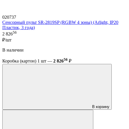
020737
Сенсорный пульт SR-2819SP (RGBW 4 зоны) (Arlight, IP20
Пластик, 3 года)
56
2 826
₽/шт
В наличии
56
Коробка (картон) 1 шт —
2 826
₽
В корзину