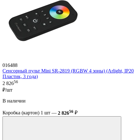
016488
Сенсорный пульт Mini SR-2819 (RGBW 4 зоны) (Arlight, IP20
Пластик, 3 года)
56
2 826
₽/шт
В наличии
56
Коробка (картон) 1 шт —
2 826
₽