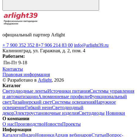
официальный партнер Arlight
+ 7 900 352 352 8
+7 906 214 83 00
info@arlight39.ru
Калининград, ул. Гаражная, д. 2, пом. 4
Работаем:
Пн-Пт
9-18
Контакты
Правовая информация
© Разработано в
Arlight
, 2026
Каталог
Светодиодные ленты
Источники питания
Системы управления
и автоматизации
Алюминиевые профили
Функциональный
свет
Дизайнерский свет
Системы освещения
Наружное
освещение
Гибкий неон
Светодиодный
декор
Электроустановочные изделия
Светодиоды
Новинки
О компании
О нас
Производство
Новости
Проекты
Информация
Каталоги
Видео
Новинки
Архив вебинаров
Статьи
Вопрос-