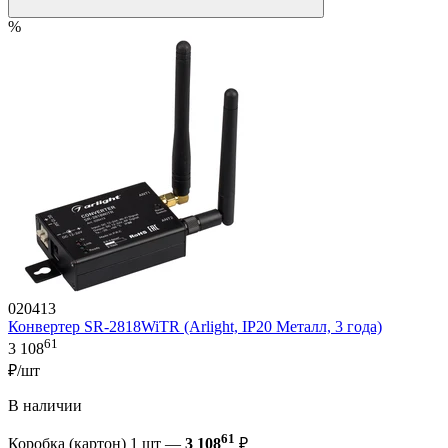
%
020413
Конвертер SR-2818WiTR (Arlight, IP20 Металл, 3 года)
61
3 108
₽/шт
В наличии
61
Коробка (картон) 1 шт —
3 108
₽