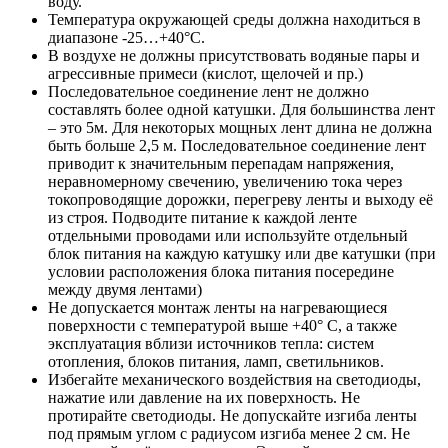
воду.
Температура окружающей среды должна находиться в
диапазоне -25…+40°С.
В воздухе не должны присутствовать водяные пары и
агрессивные примеси (кислот, щелочей и пр.)
Последовательное соединение лент не должно
составлять более одной катушки. Для большинства лент
– это 5м. Для некоторых мощных лент длина не должна
быть больше 2,5 м. Последовательное соединение лент
приводит к значительным перепадам напряжения,
неравномерному свечению, увеличению тока через
токопроводящие дорожки, перегреву ленты и выходу её
из строя. Подводите питание к каждой ленте
отдельными проводами или используйте отдельный
блок питания на каждую катушку или две катушки (при
условии расположения блока питания посередине
между двумя лентами)
Не допускается монтаж ленты на нагревающиеся
поверхности с температурой выше +40° C, а также
эксплуатация вблизи источников тепла: систем
отопления, блоков питания, ламп, светильников.
Избегайте механического воздействия на светодиоды,
нажатие или давление на их поверхность. Не
протирайте светодиоды. Не допускайте изгиба ленты
под прямым углом с радиусом изгиба менее 2 см. Не