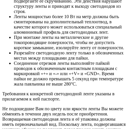
подвергайте её скручиванию. Эти действия нарушают
структуру ленты и приводят к выходу светодиодов из
строя.
Ленты мощностью более 10 Вт на метр должны быть
смонтированы на дополнительный теплоотвод, в
качестве которого может использоваться специальный
алюминиевый профиль для светодиодных лент.
При монтаже ленты на металлические и другие
токопроводящие поверхности, чтобы не допустить
короткое замыкание, изолируйте ленту от поверхности.
Разрезайте светодиодную ленту только в обозначенных
местах между площадками для пайки.
Соединение отрезков ленты выполняйте пайкой
проводов к обозначенным контактным площадкам с
маркировкой «+» и «-» или «+V» и «GND». Время
пайки не должно превышать 5 секунд при температуре
жала паяльника не выше 280°С.
Требования к конкретной светодиодной ленте указаны в
прилагаемом к ней паспорте.
Не подошедшие Вам по цвету или яркости ленты Вы можете
обменять в течении двух недель после приобретения.
Возвращаемая светодиодная лента и её упаковка должны
иметь первоначальный вид. Поскольку лента, подвергавшаяся