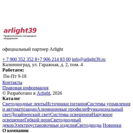
официальный партнер Arlight
+ 7 900 352 352 8
+7 906 214 83 00
info@arlight39.ru
Калининград, ул. Гаражная, д. 2, пом. 4
Работаем:
Пн-Пт
9-18
Контакты
Правовая информация
© Разработано в
Arlight
, 2026
Каталог
Светодиодные ленты
Источники питания
Системы управления
и автоматизации
Алюминиевые профили
Функциональный
свет
Дизайнерский свет
Системы освещения
Наружное
освещение
Гибкий неон
Светодиодный
декор
Электроустановочные изделия
Светодиоды
Новинки
О компании