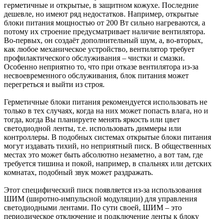
герметичные и открытые, в защитном кожухе. Последние
дешевле, но имеют ряд недостатков. Например, открытые
блоки питания мощностью от 200 Вт сильно нагреваются, а
потому их строение предусматривает наличие вентилятора.
Во-первых, он создаёт дополнительный шум, а, во-вторых,
как любое механическое устройство, вентилятор требует
профилактического обслуживания – чистки и смазки.
Особенно неприятно то, что при отказе вентилятора из-за
несвоевременного обслуживания, блок питания может
перегреться и выйти из строя.
Герметичные блоки питания рекомендуется использовать не
только в тех случаях, когда на них может попасть влага, но и
тогда, когда Вы планируете менять яркость или цвет
светодиодной ленты, т.е. использовать диммеры или
контроллеры. В подобных системах открытые блоки питания
могут издавать тихий, но неприятный писк. В общественных
местах это может быть абсолютно незаметно, а вот там, где
требуется тишина и покой, например, в спальнях или детских
комнатах, подобный звук может раздражать.
Этот специфический писк появляется из-за использования
ШИМ (широтно-импульсной модуляции) для управления
светодиодными лентами. По сути своей, ШИМ – это
периодическое отключение и подключение ленты к блоку