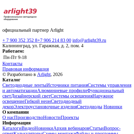
официальный партнер Arlight
+ 7 900 352 352 8
+7 906 214 83 00
info@arlight39.ru
Калининград, ул. Гаражная, д. 2, пом. 4
Работаем:
Пн-Пт
9-18
Контакты
Правовая информация
© Разработано в
Arlight
, 2026
Каталог
Светодиодные ленты
Источники питания
Системы управления
и автоматизации
Алюминиевые профили
Функциональный
свет
Дизайнерский свет
Системы освещения
Наружное
освещение
Гибкий неон
Светодиодный
декор
Электроустановочные изделия
Светодиоды
Новинки
О компании
О нас
Производство
Новости
Проекты
Информация
Каталоги
Видео
Новинки
Архив вебинаров
Статьи
Вопрос-
ответ
Калькуляторы
Схемы монтажа
Файлы и программы