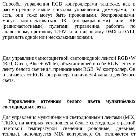
Способы управления
RGB
контроллерами такие-же, как и
рассмотренные выше способы управления диммерами, то
есть, они тоже могут быть проводными, беспроводными,
могут комплектоваться
IR
(инфракрасными) или
RF
(радиочастотными) пультами управления, работать по
аналоговому протоколу 1-10
V
или цифровому
DMX
и
DALI
,
управлять одной или несколькими зонами.
Для управления многоцветной светодиодной лентой
RGB
+
W
(
Red
,
Green
,
Blue
+
White
), объединившей в себе
RGB
ленту и
ленту белого свечения, предназначен
RGB
+
W
контроллер. Он
отличается от
RGB
контроллера наличием 4 канала для белого
света.
Управление оттенком белого цвета мультибелых
светодиодных лент.
Для управления мультибелыми светодиодными лентами (MIX,
TRIX), на которых установлены белые светодиоды с разной
цветовой температурой свечения (холодные, дневные,
теплые), используется MIX контроллер. Он отличается от