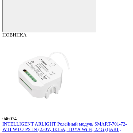
НОВИНКА
046074
INTELLIGENT ARLIGHT Релейный модуль SMART-701-72-
WTI-WTO-PS-IN (230V, 1x15A, TUYA Wi-Fi, 2.4G) (IARL,