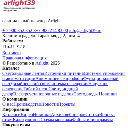
официальный партнер Arlight
+ 7 900 352 352 8
+7 906 214 83 00
info@arlight39.ru
Калининград, ул. Гаражная, д. 2, пом. 4
Работаем:
Пн-Пт
9-18
Контакты
Правовая информация
© Разработано в
Arlight
, 2026
Каталог
Светодиодные ленты
Источники питания
Системы управления
и автоматизации
Алюминиевые профили
Функциональный
свет
Дизайнерский свет
Системы освещения
Наружное
освещение
Гибкий неон
Светодиодный
декор
Электроустановочные изделия
Светодиоды
Новинки
О компании
О нас
Производство
Новости
Проекты
Информация
Каталоги
Видео
Новинки
Архив вебинаров
Статьи
Вопрос-
ответ
Калькуляторы
Схемы монтажа
Файлы и программы
Покупателям