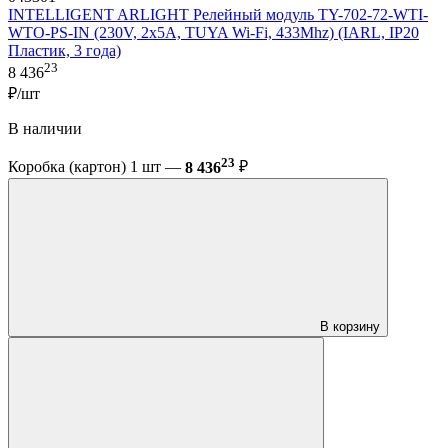
INTELLIGENT ARLIGHT Релейный модуль TY-702-72-WTI-
WTO-PS-IN (230V, 2x5A, TUYA Wi-Fi, 433Mhz) (IARL, IP20
Пластик, 3 года)
23
8 436
₽/шт
В наличии
23
Коробка (картон) 1 шт —
8 436
₽
В корзину