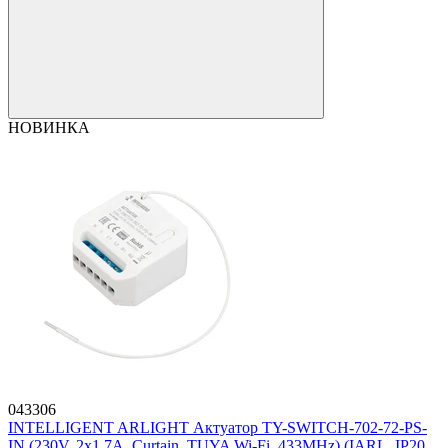
НОВИНКА
043306
INTELLIGENT ARLIGHT Актуатор TY-SWITCH-702-72-PS-
IN (230V, 2x1.7A, Curtain, TUYA Wi-Fi, 433MHz) (IARL, IP20