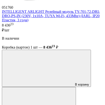
051760
INTELLIGENT ARLIGHT Релейный модуль TY-701-72-DRI-
DRO-PS-IN (230V, 1x10A, TUYA Wi-Fi, 433Mhz) (IARL, IP20
Пластик, 3 года)
23
8 436
₽/шт
В наличии
23
Коробка (картон) 1 шт —
8 436
₽
В корзину