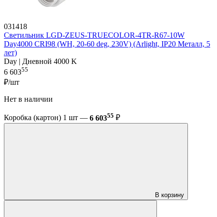
031418
Светильник LGD-ZEUS-TRUECOLOR-4TR-R67-10W
Day4000 CRI98 (WH, 20-60 deg, 230V) (Arlight, IP20 Металл, 5
лет)
Day | Дневной 4000 K
55
6 603
₽/шт
Нет в наличии
55
Коробка (картон) 1 шт —
6 603
₽
В корзину