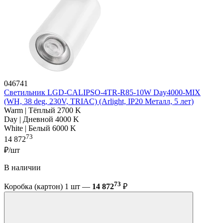
046741
Светильник LGD-CALIPSO-4TR-R85-10W Day4000-MIX
(WH, 38 deg, 230V, TRIAC) (Arlight, IP20 Металл, 5 лет)
Warm | Тёплый 2700 K
Day | Дневной 4000 K
White | Белый 6000 K
73
14 872
₽/шт
В наличии
73
Коробка (картон) 1 шт —
14 872
₽