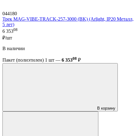
044180
Трек MAG-VIBE-TRACK-257-3000 (BK) (Arlight, IP20 Металл,
5 лет)
08
6 353
₽/шт
В наличии
08
Пакет (полиэтилен) 1 шт —
6 353
₽
В корзину