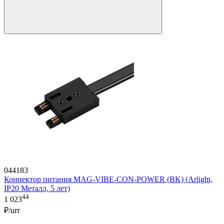
044183
Коннектор питания MAG-VIBE-CON-POWER (BK) (Arlight,
IP20 Металл, 5 лет)
44
1 023
₽/шт