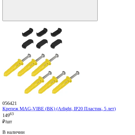
056421
Крепеж MAG-VIBE (BK) (Arlight, IP20 Пластик, 5 лет)
63
149
₽/шт
В наличии