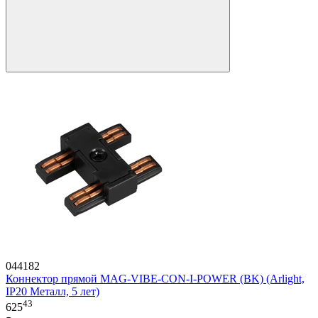
044182
Коннектор прямой MAG-VIBE-CON-I-POWER (BK) (Arlight,
IP20 Металл, 5 лет)
43
625