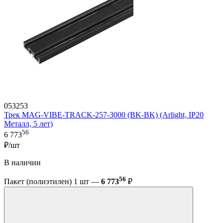
053253
Трек MAG-VIBE-TRACK-257-3000 (BK-BK) (Arlight, IP20
Металл, 5 лет)
56
6 773
₽/шт
В наличии
56
Пакет (полиэтилен) 1 шт —
6 773
₽