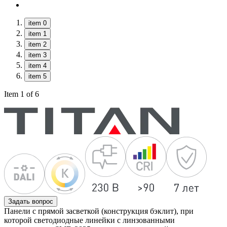
item 0
item 1
item 2
item 3
item 4
item 5
Item 1 of 6
Задать вопрос
Панели с прямой засветкой (конструкция бэклит), при
которой светодиодные линейки с линзованными