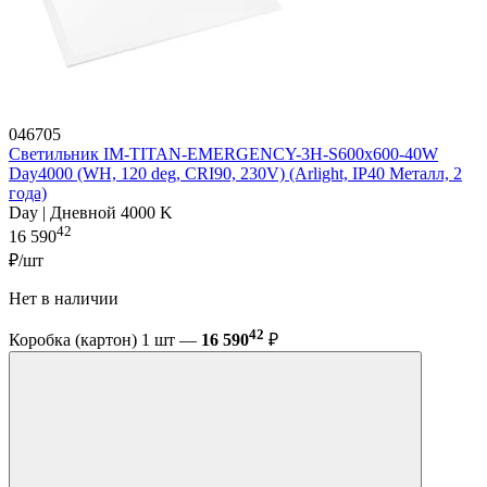
046705
Светильник IM-TITAN-EMERGENCY-3H-S600x600-40W
Day4000 (WH, 120 deg, CRI90, 230V) (Arlight, IP40 Металл, 2
года)
Day | Дневной 4000 K
42
16 590
₽/шт
Нет в наличии
42
Коробка (картон) 1 шт —
16 590
₽