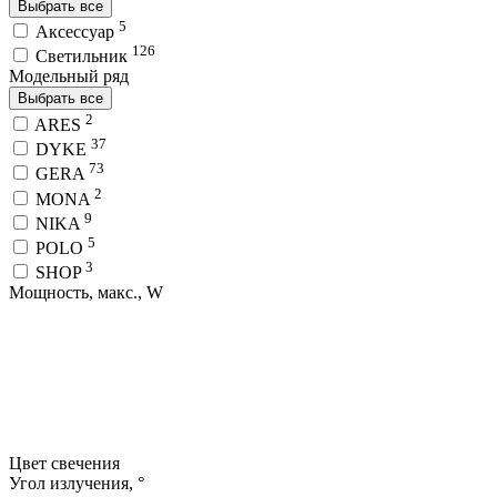
Выбрать все
5
Аксессуар
126
Светильник
Модельный ряд
Выбрать все
2
ARES
37
DYKE
73
GERA
2
MONA
9
NIKA
5
POLO
3
SHOP
Мощность, макс., W
Цвет свечения
Угол излучения, °