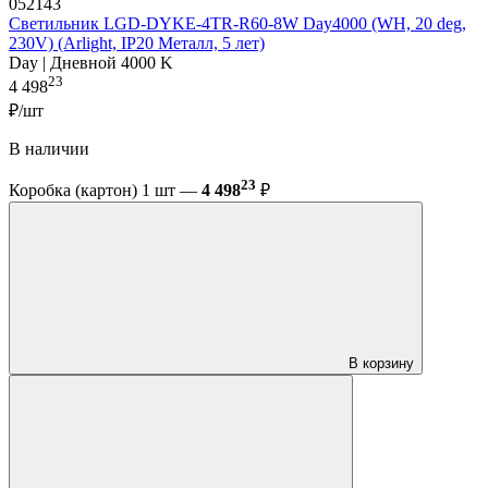
052143
Светильник LGD-DYKE-4TR-R60-8W Day4000 (WH, 20 deg,
230V) (Arlight, IP20 Металл, 5 лет)
Day | Дневной 4000 K
23
4 498
₽/шт
В наличии
23
Коробка (картон) 1 шт —
4 498
₽
В корзину