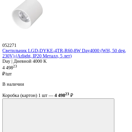
052271
Светильник LGD-DYKE-4TR-R60-8W Day4000 (WH, 50 deg,
230V) (Arlight, IP20 Металл, 5 лет)
Day | Дневной 4000 K
23
4 498
₽/шт
В наличии
23
Коробка (картон) 1 шт —
4 498
₽