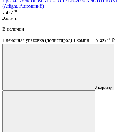
Профиль с экраном ALU-CORNER-2000 ANOD+FROST
(Arlight, Алюминий)
70
7 427
₽/компл
В наличии
70
Пленочная упаковка (полистирол) 1 компл —
7 427
₽
В корзину