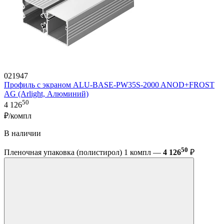
021947
Профиль с экраном ALU-BASE-PW35S-2000 ANOD+FROST
AG (Arlight, Алюминий)
50
4 126
₽/компл
В наличии
50
Пленочная упаковка (полистирол) 1 компл —
4 126
₽