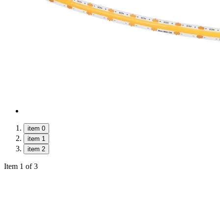
item 0
item 1
item 2
Item 1 of 3