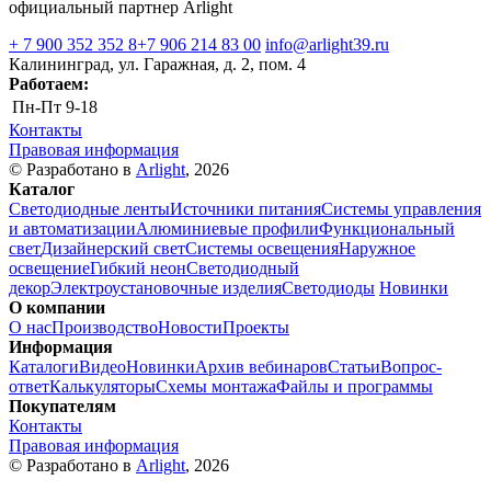
официальный партнер Arlight
+ 7 900 352 352 8
+7 906 214 83 00
info@arlight39.ru
Калининград, ул. Гаражная, д. 2, пом. 4
Работаем:
Пн-Пт
9-18
Контакты
Правовая информация
© Разработано в
Arlight
, 2026
Каталог
Светодиодные ленты
Источники питания
Системы управления
и автоматизации
Алюминиевые профили
Функциональный
свет
Дизайнерский свет
Системы освещения
Наружное
освещение
Гибкий неон
Светодиодный
декор
Электроустановочные изделия
Светодиоды
Новинки
О компании
О нас
Производство
Новости
Проекты
Информация
Каталоги
Видео
Новинки
Архив вебинаров
Статьи
Вопрос-
ответ
Калькуляторы
Схемы монтажа
Файлы и программы
Покупателям
Контакты
Правовая информация
© Разработано в
Arlight
, 2026