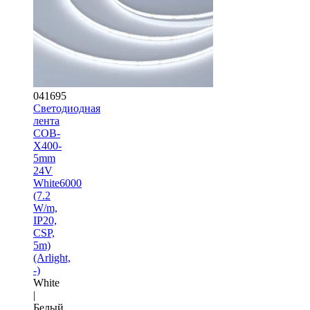
041695
Светодиодная
лента
COB-
X400-
5mm
24V
White6000
(7.2
W/m,
IP20,
CSP,
5m)
(Arlight,
-)
White
|
Белый