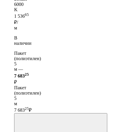
6000
K
65
1 536
₽/
м
В
наличии
Пакет
(полиэтилен)
5
м —
25
7 683
₽
Пакет
(полиэтилен)
5
м
25
7 683
₽