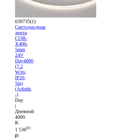
039735(1)
Светодиодная
лента
COB-
X400-
5mm
24V
Day4000
(7.2
W/m,
IP20,
5m)
(Arlight,
-)
Day
|
Дневной
4000
K
65
1 536
₽/