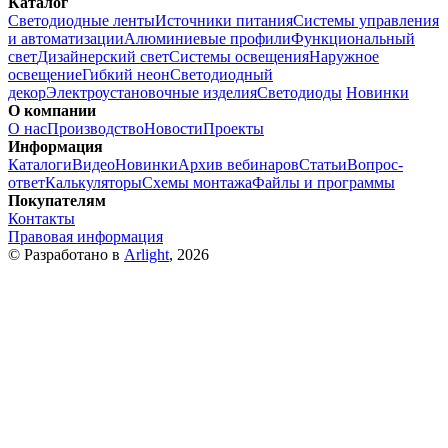
Каталог
Светодиодные ленты
Источники питания
Системы управления
и автоматизации
Алюминиевые профили
Функциональный
свет
Дизайнерский свет
Системы освещения
Наружное
освещение
Гибкий неон
Светодиодный
декор
Электроустановочные изделия
Светодиоды
Новинки
О компании
О нас
Производство
Новости
Проекты
Информация
Каталоги
Видео
Новинки
Архив вебинаров
Статьи
Вопрос-
ответ
Калькуляторы
Схемы монтажа
Файлы и программы
Покупателям
Контакты
Правовая информация
© Разработано в
Arlight
, 2026