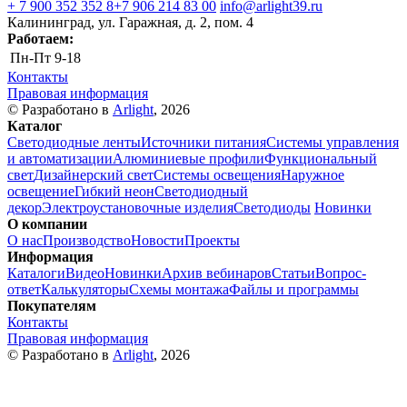
+ 7 900 352 352 8
+7 906 214 83 00
info@arlight39.ru
Калининград, ул. Гаражная, д. 2, пом. 4
Работаем:
Пн-Пт
9-18
Контакты
Правовая информация
© Разработано в
Arlight
, 2026
Каталог
Светодиодные ленты
Источники питания
Системы управления
и автоматизации
Алюминиевые профили
Функциональный
свет
Дизайнерский свет
Системы освещения
Наружное
освещение
Гибкий неон
Светодиодный
декор
Электроустановочные изделия
Светодиоды
Новинки
О компании
О нас
Производство
Новости
Проекты
Информация
Каталоги
Видео
Новинки
Архив вебинаров
Статьи
Вопрос-
ответ
Калькуляторы
Схемы монтажа
Файлы и программы
Покупателям
Контакты
Правовая информация
© Разработано в
Arlight
, 2026