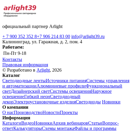
официальный партнер Arlight
+ 7 900 352 352 8
+7 906 214 83 00
info@arlight39.ru
Калининград, ул. Гаражная, д. 2, пом. 4
Работаем:
Пн-Пт
9-18
Контакты
Правовая информация
© Разработано в
Arlight
, 2026
Каталог
Светодиодные ленты
Источники питания
Системы управления
и автоматизации
Алюминиевые профили
Функциональный
свет
Дизайнерский свет
Системы освещения
Наружное
освещение
Гибкий неон
Светодиодный
декор
Электроустановочные изделия
Светодиоды
Новинки
О компании
О нас
Производство
Новости
Проекты
Информация
Каталоги
Видео
Новинки
Архив вебинаров
Статьи
Вопрос-
ответ
Калькуляторы
Схемы монтажа
Файлы и программы