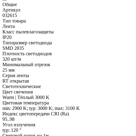
Общие
Артикул
032615
Тип товара
Лента
Класс пылевлагозащиты
IP20
Типоразмер светодиода
SMD 2835
Плотность светодиодов
320 шт/м
Минимальный отрезок
25 мм
Серия ленты
RT открытая
Светотехнические
Цвет свечения
Warm | Тёплый 3000 K
Цветовая температура
min: 2900 K; typ: 3000 K; max: 3100 K
Индекс цветопередачи CRI (Ra)
95..98
Угол излучения
typ: 120 °
Световой поток на 1м