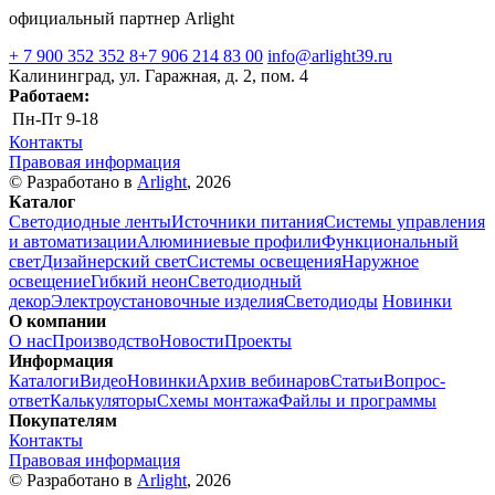
официальный партнер Arlight
+ 7 900 352 352 8
+7 906 214 83 00
info@arlight39.ru
Калининград, ул. Гаражная, д. 2, пом. 4
Работаем:
Пн-Пт
9-18
Контакты
Правовая информация
© Разработано в
Arlight
, 2026
Каталог
Светодиодные ленты
Источники питания
Системы управления
и автоматизации
Алюминиевые профили
Функциональный
свет
Дизайнерский свет
Системы освещения
Наружное
освещение
Гибкий неон
Светодиодный
декор
Электроустановочные изделия
Светодиоды
Новинки
О компании
О нас
Производство
Новости
Проекты
Информация
Каталоги
Видео
Новинки
Архив вебинаров
Статьи
Вопрос-
ответ
Калькуляторы
Схемы монтажа
Файлы и программы
Покупателям
Контакты
Правовая информация
© Разработано в
Arlight
, 2026