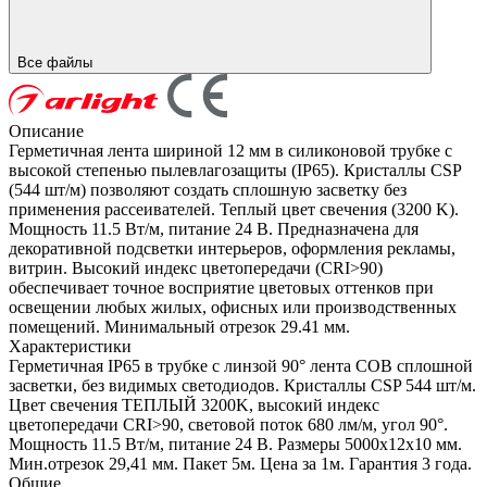
Все файлы
Описание
Герметичная лента шириной 12 мм в силиконовой трубке с
высокой степенью пылевлагозащиты (IP65). Кристаллы CSP
(544 шт/м) позволяют создать сплошную засветку без
применения рассеивателей. Теплый цвет свечения (3200 K).
Мощность 11.5 Вт/м, питание 24 В. Предназначена для
декоративной подсветки интерьеров, оформления рекламы,
витрин. Высокий индекс цветопередачи (CRI>90)
обеспечивает точное восприятие цветовых оттенков при
освещении любых жилых, офисных или производственных
помещений. Минимальный отрезок 29.41 мм.
Характеристики
Герметичная IP65 в трубке с линзой 90° лента COB сплошной
засветки, без видимых светодиодов. Кристаллы CSP 544 шт/м.
Цвет свечения ТЕПЛЫЙ 3200K, высокий индекс
цветопередачи CRI>90, световой поток 680 лм/м, угол 90°.
Мощность 11.5 Вт/м, питание 24 В. Размеры 5000х12х10 мм.
Мин.отрезок 29,41 мм. Пакет 5м. Цена за 1м. Гарантия 3 года.
Общие