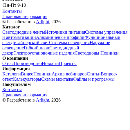
Пн-Пт
9-18
Контакты
Правовая информация
© Разработано в
Arlight
, 2026
Каталог
Светодиодные ленты
Источники питания
Системы управления
и автоматизации
Алюминиевые профили
Функциональный
свет
Дизайнерский свет
Системы освещения
Наружное
освещение
Гибкий неон
Светодиодный
декор
Электроустановочные изделия
Светодиоды
Новинки
О компании
О нас
Производство
Новости
Проекты
Информация
Каталоги
Видео
Новинки
Архив вебинаров
Статьи
Вопрос-
ответ
Калькуляторы
Схемы монтажа
Файлы и программы
Покупателям
Контакты
Правовая информация
© Разработано в
Arlight
, 2026