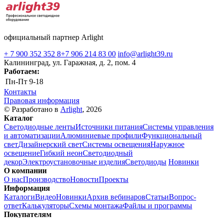
официальный партнер Arlight
+ 7 900 352 352 8
+7 906 214 83 00
info@arlight39.ru
Калининград, ул. Гаражная, д. 2, пом. 4
Работаем:
Пн-Пт
9-18
Контакты
Правовая информация
© Разработано в
Arlight
, 2026
Каталог
Светодиодные ленты
Источники питания
Системы управления
и автоматизации
Алюминиевые профили
Функциональный
свет
Дизайнерский свет
Системы освещения
Наружное
освещение
Гибкий неон
Светодиодный
декор
Электроустановочные изделия
Светодиоды
Новинки
О компании
О нас
Производство
Новости
Проекты
Информация
Каталоги
Видео
Новинки
Архив вебинаров
Статьи
Вопрос-
ответ
Калькуляторы
Схемы монтажа
Файлы и программы
Покупателям