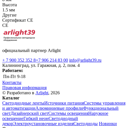
Высота
1.5 мм
Другие
Сертификат CE
CE
официальный партнер Arlight
+ 7 900 352 352 8
+7 906 214 83 00
info@arlight39.ru
Калининград, ул. Гаражная, д. 2, пом. 4
Работаем:
Пн-Пт
9-18
Контакты
Правовая информация
© Разработано в
Arlight
, 2026
Каталог
Светодиодные ленты
Источники питания
Системы управления
и автоматизации
Алюминиевые профили
Функциональный
свет
Дизайнерский свет
Системы освещения
Наружное
освещение
Гибкий неон
Светодиодный
декор
Электроустановочные изделия
Светодиоды
Новинки