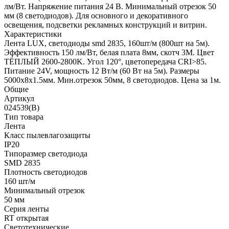
лм/Вт. Напряжение питания 24 В. Минимальный отрезок 50
мм (8 светодиодов). Для основного и декоративного
освещения, подсветки рекламных конструкций и витрин.
Характеристики
Лента LUX, светодиоды smd 2835, 160шт/м (800шт на 5м).
Эффективность 150 лм/Вт, белая плата 8мм, скотч 3М. Цвет
ТЁПЛЫЙ 2600-2800K. Угол 120°, цветопередача CRI>85.
Питание 24V, мощность 12 Вт/м (60 Вт на 5м). Размеры
5000х8х1.5мм. Мин.отрезок 50мм, 8 светодиодов. Цена за 1м.
Общие
Артикул
024539(B)
Тип товара
Лента
Класс пылевлагозащиты
IP20
Типоразмер светодиода
SMD 2835
Плотность светодиодов
160 шт/м
Минимальный отрезок
50 мм
Серия ленты
RT открытая
Светотехнические