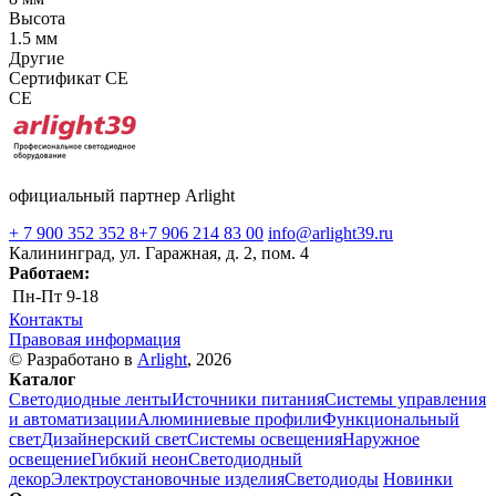
Высота
1.5 мм
Другие
Сертификат CE
CE
официальный партнер Arlight
+ 7 900 352 352 8
+7 906 214 83 00
info@arlight39.ru
Калининград, ул. Гаражная, д. 2, пом. 4
Работаем:
Пн-Пт
9-18
Контакты
Правовая информация
© Разработано в
Arlight
, 2026
Каталог
Светодиодные ленты
Источники питания
Системы управления
и автоматизации
Алюминиевые профили
Функциональный
свет
Дизайнерский свет
Системы освещения
Наружное
освещение
Гибкий неон
Светодиодный
декор
Электроустановочные изделия
Светодиоды
Новинки