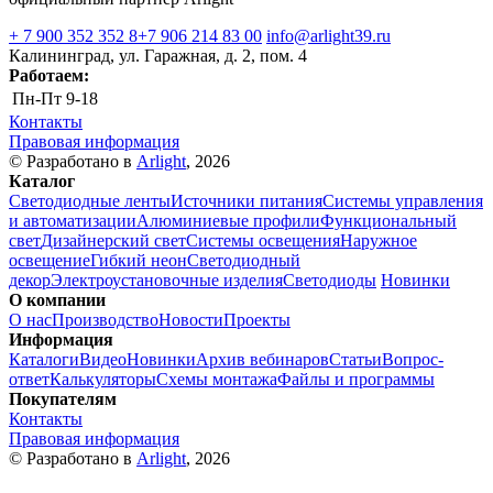
+ 7 900 352 352 8
+7 906 214 83 00
info@arlight39.ru
Калининград, ул. Гаражная, д. 2, пом. 4
Работаем:
Пн-Пт
9-18
Контакты
Правовая информация
© Разработано в
Arlight
, 2026
Каталог
Светодиодные ленты
Источники питания
Системы управления
и автоматизации
Алюминиевые профили
Функциональный
свет
Дизайнерский свет
Системы освещения
Наружное
освещение
Гибкий неон
Светодиодный
декор
Электроустановочные изделия
Светодиоды
Новинки
О компании
О нас
Производство
Новости
Проекты
Информация
Каталоги
Видео
Новинки
Архив вебинаров
Статьи
Вопрос-
ответ
Калькуляторы
Схемы монтажа
Файлы и программы
Покупателям
Контакты
Правовая информация
© Разработано в
Arlight
, 2026