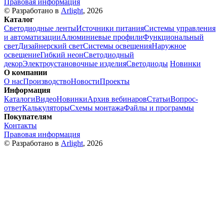
Правовая информация
© Разработано в
Arlight
, 2026
Каталог
Светодиодные ленты
Источники питания
Системы управления
и автоматизации
Алюминиевые профили
Функциональный
свет
Дизайнерский свет
Системы освещения
Наружное
освещение
Гибкий неон
Светодиодный
декор
Электроустановочные изделия
Светодиоды
Новинки
О компании
О нас
Производство
Новости
Проекты
Информация
Каталоги
Видео
Новинки
Архив вебинаров
Статьи
Вопрос-
ответ
Калькуляторы
Схемы монтажа
Файлы и программы
Покупателям
Контакты
Правовая информация
© Разработано в
Arlight
, 2026