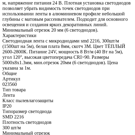
м, напряжение питания 24 В. Плотная установка светодиодов
позволяет убрать видимость точек светодиодов при
использовании ленты в алюминиевом профиле небольшой
глубины с матовым рассеивателем. Подходит для основного
освещения и создания ярких декоративных линий.
Минимальный отрезок 20 мм (6 светодиодов).
Характеристики
Светодиодная лента с микродиодами smd 2216, 300шт/м
(1500шт на 5м), белая плата 8мм, скотч 3М. Цвет ТЁПЛЫЙ
2600-2800К. Питание 24V, мощность 8 Вт/м (40 Вт на 5м),
угол 120°, высокая цветопередача CRI>90. Размеры
5000х8х1.3мм, мин.отрезок 20мм (6 светодиодов). Цена
указана за 1м.
Общие
Артикул
023560
Тип товара
Лента
Класс пылевлагозащиты
IP20
Типоразмер светодиода
SMD 2216
Плотность светодиодов
300 шт/м
Минимальный отрезок