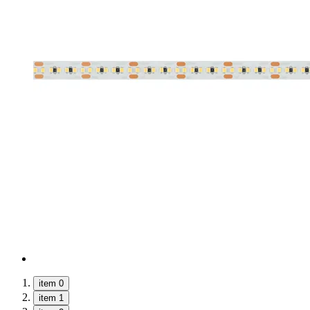
item 0
item 1