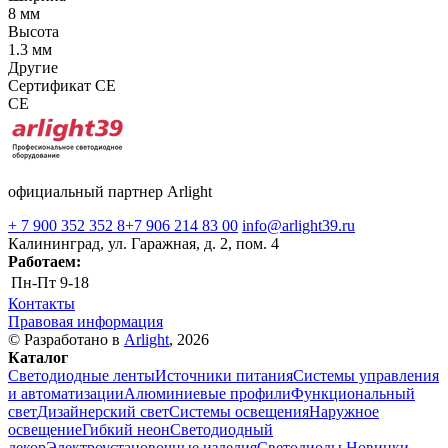
8 мм
Высота
1.3 мм
Другие
Сертификат CE
CE
официальный партнер Arlight
+ 7 900 352 352 8
+7 906 214 83 00
info@arlight39.ru
Калининград, ул. Гаражная, д. 2, пом. 4
Работаем:
Пн-Пт
9-18
Контакты
Правовая информация
© Разработано в
Arlight
, 2026
Каталог
Светодиодные ленты
Источники питания
Системы управления
и автоматизации
Алюминиевые профили
Функциональный
свет
Дизайнерский свет
Системы освещения
Наружное
освещение
Гибкий неон
Светодиодный
декор
Электроустановочные изделия
Светодиоды
Новинки