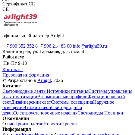
Сертификат CE
CE
официальный партнер Arlight
+ 7 900 352 352 8
+7 906 214 83 00
info@arlight39.ru
Калининград, ул. Гаражная, д. 2, пом. 4
Работаем:
Пн-Пт
9-18
Контакты
Правовая информация
© Разработано в
Arlight
, 2026
Каталог
Светодиодные ленты
Источники питания
Системы управления
и автоматизации
Алюминиевые профили
Функциональный
свет
Дизайнерский свет
Системы освещения
Наружное
освещение
Гибкий неон
Светодиодный
декор
Электроустановочные изделия
Светодиоды
Новинки
О компании
О нас
Производство
Новости
Проекты
Информация
Каталоги
Видео
Новинки
Архив вебинаров
Статьи
Вопрос-