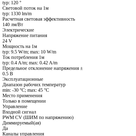
typ: 120 °
Световой поток на 1м
typ: 1330 lm/m
Расчетная световая эффективность
140 лм/Вт
Электрические
Напряжение питания
24 V
Мощность на 1м
typ: 9.5 W/m; max: 10 W/m
Ток потребления 1м
typ: 0.4 A/m; max: 0.42 A/m
Предельное отклонение напряжения ±
0.5 В
Эксплуатационные
Диапазон рабочих температур
min: -30 °C; max: 45 °C
Место применения
Только в помещении
Управление
Входной сигнал
PWM СV (ШИМ по напряжению)
Диммируемый(ая)
Да
Каналы управления