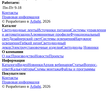
Работаем:
Пн-Пт
9-18
Контакты
Правовая информация
© Разработано в
Arlight
, 2026
Каталог
Светодиодные ленты
Источники питания
Системы управления
и автоматизации
Алюминиевые профили
Функциональный
свет
Дизайнерский свет
Системы освещения
Наружное
освещение
Гибкий неон
Светодиодный
декор
Электроустановочные изделия
Светодиоды
Новинки
О компании
О нас
Производство
Новости
Проекты
Информация
Каталоги
Видео
Новинки
Архив вебинаров
Статьи
Вопрос-
ответ
Калькуляторы
Схемы монтажа
Файлы и программы
Покупателям
Контакты
Правовая информация
© Разработано в
Arlight
, 2026