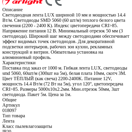
Описание
Светодиодная лента LUX шириной 10 мм и мощностью 14.4
Вт/м. Светодиоды SMD 5060 (60 шт/м) теплого белого цвета
свечения (2200 - 2400 К). Индекс цветопередачи CRI>85.
Напряжение питания 12 В. Минимальный отрезок 50 мм (3
светодиода). Широкий шаг между светодиодами обеспечивает
эффект видимых точек светодиодов. Для декоративной
подсветки интерьеров, рабочих зон кухни, рекламных
конструкций и витрин. Обязательна установка на
алюминиевый профиль.
Характеристики
Поставка под заказ от 1000 м. Гибкая лента LUX, светодиоды
smd 5060, 60шт/м (300шт на 5м), белая плата 10мм, скотч 3М.
Цвет ТЁПЛЫЙ (как свеча) 2200-2400K. Питание 12V,
мощность 14.4 Вт/м (72 Вт на 5м), угол 120°, цветопередача
CRI>85. Размеры 5000х10x2.2мм. Мин.отрезок 50мм, 3шт
светодиода. Пакет 5м. Цена за 1м.
Общие
Артикул
018097
Тип товара
Лента
Класс пылевлагозащиты
IP20