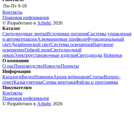
Пн-Пт
9-18
Контакты
Правовая информация
© Разработано в
Arlight
, 2026
Каталог
Светодиодные ленты
Источники питания
Системы управления
и автоматизации
Алюминиевые профили
Функциональный
свет
Дизайнерский свет
Системы освещения
Наружное
освещение
Гибкий неон
Светодиодный
декор
Электроустановочные изделия
Светодиоды
Новинки
О компании
О нас
Производство
Новости
Проекты
Информация
Каталоги
Видео
Новинки
Архив вебинаров
Статьи
Вопрос-
ответ
Калькуляторы
Схемы монтажа
Файлы и программы
Покупателям
Контакты
Правовая информация
© Разработано в
Arlight
, 2026