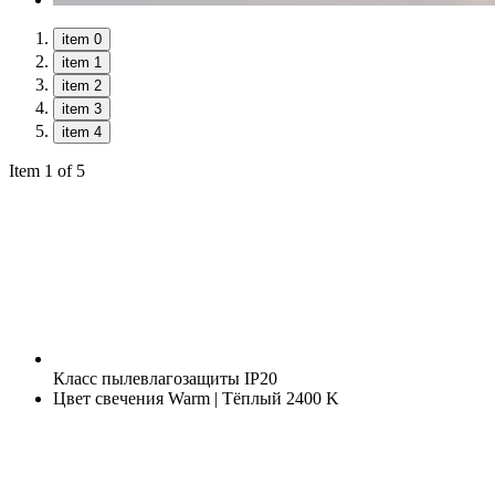
item 0
item 1
item 2
item 3
item 4
Item 1 of 5
Класс пылевлагозащиты
IP20
Цвет свечения
Warm | Тёплый 2400 K