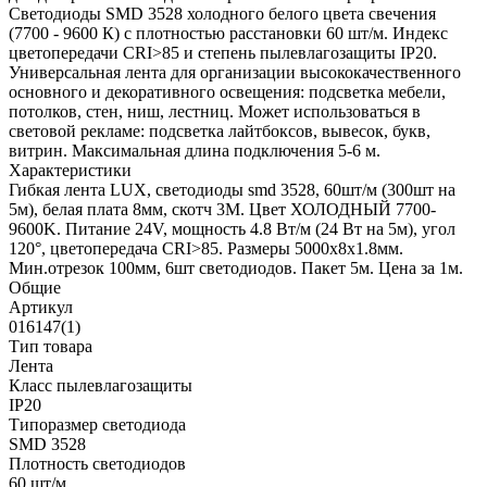
Светодиоды SMD 3528 холодного белого цвета свечения
(7700 - 9600 К) с плотностью расстановки 60 шт/м. Индекс
цветопередачи CRI>85 и степень пылевлагозащиты IP20.
Универсальная лента для организации высококачественного
основного и декоративного освещения: подсветка мебели,
потолков, стен, ниш, лестниц. Может использоваться в
световой рекламе: подсветка лайтбоксов, вывесок, букв,
витрин. Максимальная длина подключения 5-6 м.
Характеристики
Гибкая лента LUX, светодиоды smd 3528, 60шт/м (300шт на
5м), белая плата 8мм, скотч 3М. Цвет ХОЛОДНЫЙ 7700-
9600K. Питание 24V, мощность 4.8 Вт/м (24 Вт на 5м), угол
120°, цветопередача CRI>85. Размеры 5000х8x1.8мм.
Мин.отрезок 100мм, 6шт светодиодов. Пакет 5м. Цена за 1м.
Общие
Артикул
016147(1)
Тип товара
Лента
Класс пылевлагозащиты
IP20
Типоразмер светодиода
SMD 3528
Плотность светодиодов
60 шт/м