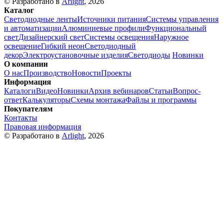
© Разработано в
Arlight
, 2026
Каталог
Светодиодные ленты
Источники питания
Системы управления
и автоматизации
Алюминиевые профили
Функциональный
свет
Дизайнерский свет
Системы освещения
Наружное
освещение
Гибкий неон
Светодиодный
декор
Электроустановочные изделия
Светодиоды
Новинки
О компании
О нас
Производство
Новости
Проекты
Информация
Каталоги
Видео
Новинки
Архив вебинаров
Статьи
Вопрос-
ответ
Калькуляторы
Схемы монтажа
Файлы и программы
Покупателям
Контакты
Правовая информация
© Разработано в
Arlight
, 2026