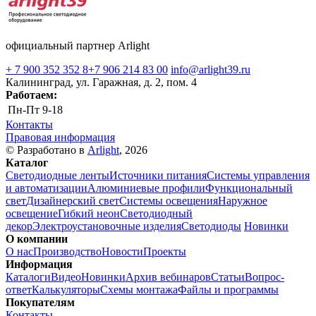
официальный партнер Arlight
+ 7 900 352 352 8
+7 906 214 83 00
info@arlight39.ru
Калининград, ул. Гаражная, д. 2, пом. 4
Работаем:
Пн-Пт
9-18
Контакты
Правовая информация
© Разработано в
Arlight
, 2026
Каталог
Светодиодные ленты
Источники питания
Системы управления
и автоматизации
Алюминиевые профили
Функциональный
свет
Дизайнерский свет
Системы освещения
Наружное
освещение
Гибкий неон
Светодиодный
декор
Электроустановочные изделия
Светодиоды
Новинки
О компании
О нас
Производство
Новости
Проекты
Информация
Каталоги
Видео
Новинки
Архив вебинаров
Статьи
Вопрос-
ответ
Калькуляторы
Схемы монтажа
Файлы и программы
Покупателям
Контакты