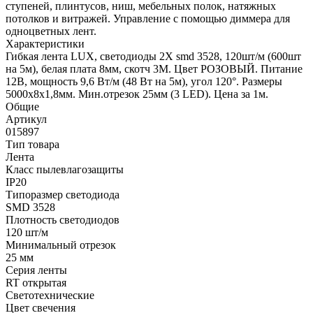
ступеней, плинтусов, ниш, мебельных полок, натяжных
потолков и витражей. Управление с помощью диммера для
одноцветных лент.
Характеристики
Гибкая лента LUX, светодиоды 2Х smd 3528, 120шт/м (600шт
на 5м), белая плата 8мм, скотч 3М. Цвет РОЗОВЫЙ. Питание
12В, мощность 9,6 Вт/м (48 Вт на 5м), угол 120°. Размеры
5000х8х1,8мм. Мин.отрезок 25мм (3 LED). Цена за 1м.
Общие
Артикул
015897
Тип товара
Лента
Класс пылевлагозащиты
IP20
Типоразмер светодиода
SMD 3528
Плотность светодиодов
120 шт/м
Минимальный отрезок
25 мм
Серия ленты
RT открытая
Светотехнические
Цвет свечения