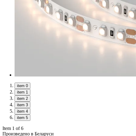
item 0
item 1
item 2
item 3
item 4
item 5
Item 1 of 6
Произведено в Беларуси