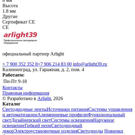
8 мм
Высота
1.8 мм
Другие
Сертификат CE
CE
официальный партнер Arlight
+ 7 900 352 352 8
+7 906 214 83 00
info@arlight39.ru
Калининград, ул. Гаражная, д. 2, пом. 4
Работаем:
Пн-Пт
9-18
Контакты
Правовая информация
© Разработано в
Arlight
, 2026
Каталог
Светодиодные ленты
Источники питания
Системы управления
и автоматизации
Алюминиевые профили
Функциональный
свет
Дизайнерский свет
Системы освещения
Наружное
освещение
Гибкий неон
Светодиодный
декор
Электроустановочные изделия
Светодиоды
Новинки