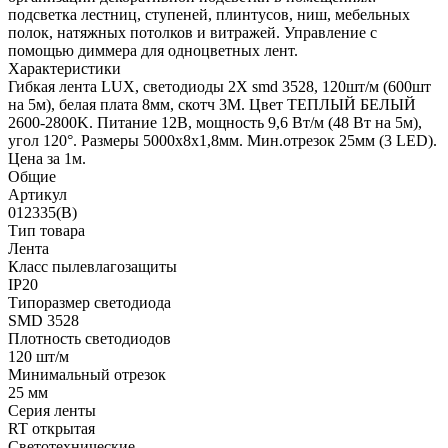
подсветка лестниц, ступеней, плинтусов, ниш, мебельных
полок, натяжных потолков и витражей. Управление с
помощью диммера для одноцветных лент.
Характеристики
Гибкая лента LUX, светодиоды 2Х smd 3528, 120шт/м (600шт
на 5м), белая плата 8мм, скотч 3М. Цвет ТЕПЛЫЙ БЕЛЫЙ
2600-2800K. Питание 12В, мощность 9,6 Вт/м (48 Вт на 5м),
угол 120°. Размеры 5000х8х1,8мм. Мин.отрезок 25мм (3 LED).
Цена за 1м.
Общие
Артикул
012335(B)
Тип товара
Лента
Класс пылевлагозащиты
IP20
Типоразмер светодиода
SMD 3528
Плотность светодиодов
120 шт/м
Минимальный отрезок
25 мм
Серия ленты
RT открытая
Светотехнические