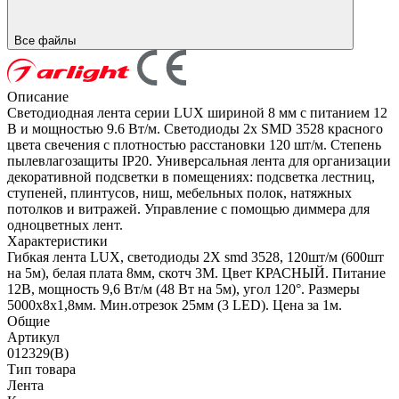
Все файлы
Описание
Светодиодная лента серии LUX шириной 8 мм с питанием 12
В и мощностью 9.6 Вт/м. Светодиоды 2x SMD 3528 красного
цвета свечения с плотностью расстановки 120 шт/м. Степень
пылевлагозащиты IP20. Универсальная лента для организации
декоративной подсветки в помещениях: подсветка лестниц,
ступеней, плинтусов, ниш, мебельных полок, натяжных
потолков и витражей. Управление с помощью диммера для
одноцветных лент.
Характеристики
Гибкая лента LUX, светодиоды 2Х smd 3528, 120шт/м (600шт
на 5м), белая плата 8мм, скотч 3М. Цвет КРАСНЫЙ. Питание
12В, мощность 9,6 Вт/м (48 Вт на 5м), угол 120°. Размеры
5000х8х1,8мм. Мин.отрезок 25мм (3 LED). Цена за 1м.
Общие
Артикул
012329(B)
Тип товара
Лента