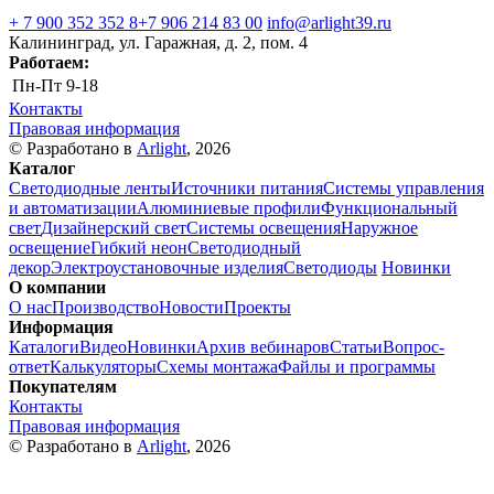
+ 7 900 352 352 8
+7 906 214 83 00
info@arlight39.ru
Калининград, ул. Гаражная, д. 2, пом. 4
Работаем:
Пн-Пт
9-18
Контакты
Правовая информация
© Разработано в
Arlight
, 2026
Каталог
Светодиодные ленты
Источники питания
Системы управления
и автоматизации
Алюминиевые профили
Функциональный
свет
Дизайнерский свет
Системы освещения
Наружное
освещение
Гибкий неон
Светодиодный
декор
Электроустановочные изделия
Светодиоды
Новинки
О компании
О нас
Производство
Новости
Проекты
Информация
Каталоги
Видео
Новинки
Архив вебинаров
Статьи
Вопрос-
ответ
Калькуляторы
Схемы монтажа
Файлы и программы
Покупателям
Контакты
Правовая информация
© Разработано в
Arlight
, 2026