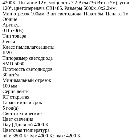
4200K. Питание 12V, мощность 7.2 Вт/м (36 Вт на 5м), угол
120°, цветопередача CRI>85. Размеры 5000х10x2.2мм.
Мин.отрезок 100мм, 3 шт светодиода. Пакет 5м. Цена за 1м.
Общие
Артикул
011570(B)
Тип товара
Лента
Класс пылевлагозащиты
IP20
Типоразмер светодиода
SMD 5060
Плотность светодиодов
30 шт/м
Минимальный отрезок
100 мм
Серия ленты
RT открытая
Гарантийный срок
5 год(а)
Светотехнические
Цвет свечения
Day | Дневной 4000 K
Цветовая температура
min: 3800 K; typ: 4000 K; max: 4200 K