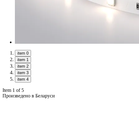
item 0
item 1
item 2
item 3
item 4
Item 1 of 5
Произведено в Беларуси