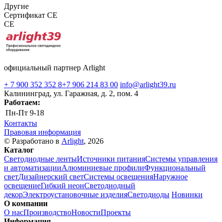
Другие
Сертификат CE
CE
официальный партнер Arlight
+ 7 900 352 352 8
+7 906 214 83 00
info@arlight39.ru
Калининград, ул. Гаражная, д. 2, пом. 4
Работаем:
Пн-Пт
9-18
Контакты
Правовая информация
© Разработано в
Arlight
, 2026
Каталог
Светодиодные ленты
Источники питания
Системы управления
и автоматизации
Алюминиевые профили
Функциональный
свет
Дизайнерский свет
Системы освещения
Наружное
освещение
Гибкий неон
Светодиодный
декор
Электроустановочные изделия
Светодиоды
Новинки
О компании
О нас
Производство
Новости
Проекты
Информация