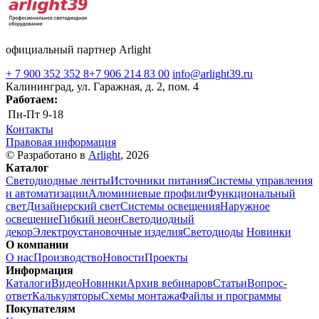
официальный партнер Arlight
+ 7 900 352 352 8
+7 906 214 83 00
info@arlight39.ru
Калининград, ул. Гаражная, д. 2, пом. 4
Работаем:
Пн-Пт
9-18
Контакты
Правовая информация
© Разработано в
Arlight
, 2026
Каталог
Светодиодные ленты
Источники питания
Системы управления
и автоматизации
Алюминиевые профили
Функциональный
свет
Дизайнерский свет
Системы освещения
Наружное
освещение
Гибкий неон
Светодиодный
декор
Электроустановочные изделия
Светодиоды
Новинки
О компании
О нас
Производство
Новости
Проекты
Информация
Каталоги
Видео
Новинки
Архив вебинаров
Статьи
Вопрос-
ответ
Калькуляторы
Схемы монтажа
Файлы и программы
Покупателям