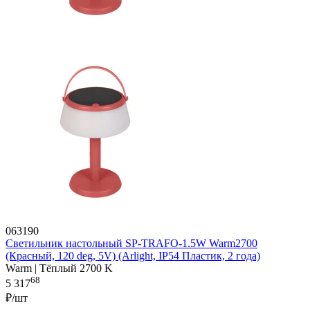
063190
Светильник настольный SP-TRAFO-1.5W Warm2700
(Красный, 120 deg, 5V) (Arlight, IP54 Пластик, 2 года)
Warm | Тёплый 2700 K
68
5 317
₽/шт