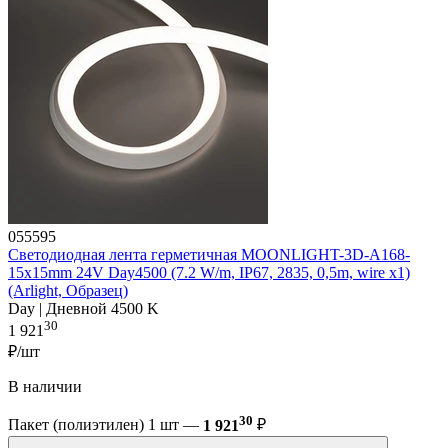
055595
Светодиодная лента герметичная MOONLIGHT-3D-A168-
15x15mm 24V Day4500 (7.2 W/m, IP67, 2835, 0,5m, wire x1)
(Arlight, Образец)
Day | Дневной 4500 K
30
1 921
₽/шт
В наличии
30
Пакет (полиэтилен) 1 шт —
1 921
₽