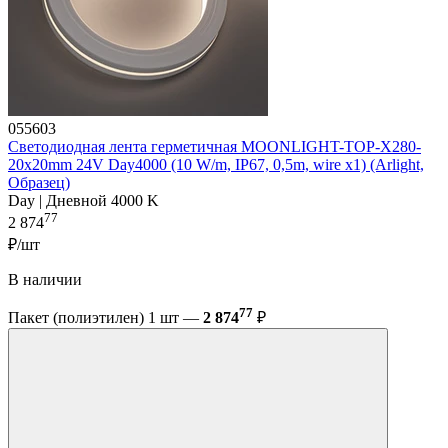
055603
Светодиодная лента герметичная MOONLIGHT-TOP-X280-
20x20mm 24V Day4000 (10 W/m, IP67, 0,5m, wire x1) (Arlight,
Образец)
Day | Дневной 4000 K
77
2 874
₽/шт
В наличии
77
Пакет (полиэтилен) 1 шт —
2 874
₽