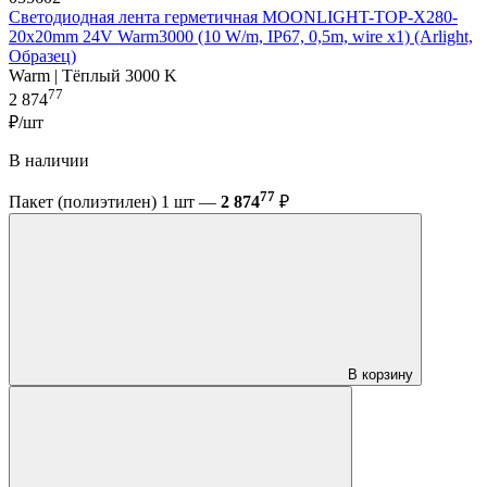
Светодиодная лента герметичная MOONLIGHT-TOP-X280-
20x20mm 24V Warm3000 (10 W/m, IP67, 0,5m, wire x1) (Arlight,
Образец)
Warm | Тёплый 3000 K
77
2 874
₽/шт
В наличии
77
Пакет (полиэтилен) 1 шт —
2 874
₽
В корзину