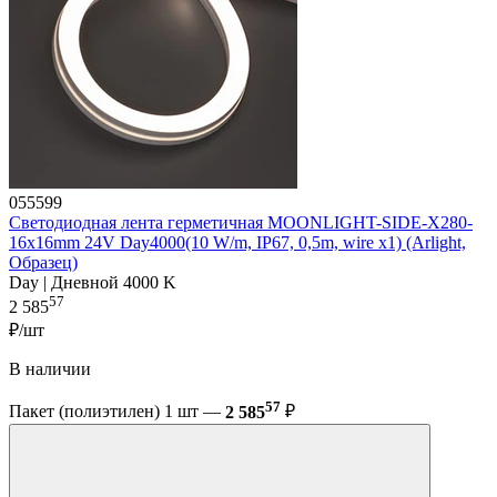
055599
Светодиодная лента герметичная MOONLIGHT-SIDE-X280-
16x16mm 24V Day4000(10 W/m, IP67, 0,5m, wire x1) (Arlight,
Образец)
Day | Дневной 4000 K
57
2 585
₽/шт
В наличии
57
Пакет (полиэтилен) 1 шт —
2 585
₽