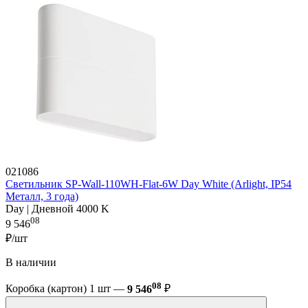
021086
Светильник SP-Wall-110WH-Flat-6W Day White (Arlight, IP54
Металл, 3 года)
Day | Дневной 4000 K
08
9 546
₽/шт
В наличии
08
Коробка (картон) 1 шт —
9 546
₽