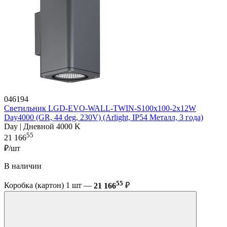
046194
Светильник LGD-EVO-WALL-TWIN-S100x100-2x12W
Day4000 (GR, 44 deg, 230V) (Arlight, IP54 Металл, 3 года)
Day | Дневной 4000 K
55
21 166
₽/шт
В наличии
55
Коробка (картон) 1 шт —
21 166
₽