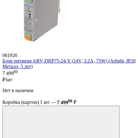
061926
Блок питания ARV-DRP75-24-Y (24V, 3.2A, 75W) (Arlight, IP20
Металл, 5 лет)
80
7 499
₽/шт
Нет в наличии
80
Коробка (картон) 1 шт —
7 499
₽