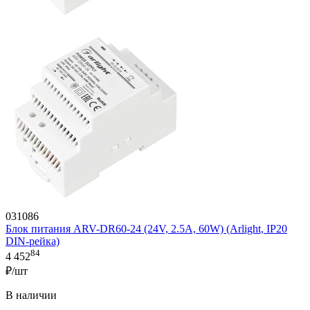
031086
Блок питания ARV-DR60-24 (24V, 2.5A, 60W) (Arlight, IP20
DIN-рейка)
84
4 452
₽/шт
В наличии