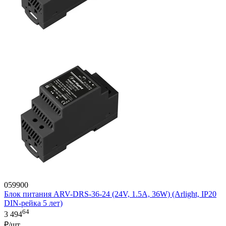
059900
Блок питания ARV-DRS-36-24 (24V, 1.5A, 36W) (Arlight, IP20
DIN-рейка 5 лет)
64
3 494
₽/шт