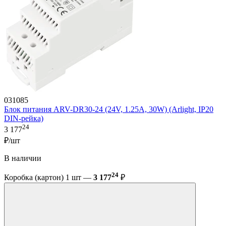
031085
Блок питания ARV-DR30-24 (24V, 1.25A, 30W) (Arlight, IP20
DIN-рейка)
24
3 177
₽/шт
В наличии
24
Коробка (картон) 1 шт —
3 177
₽