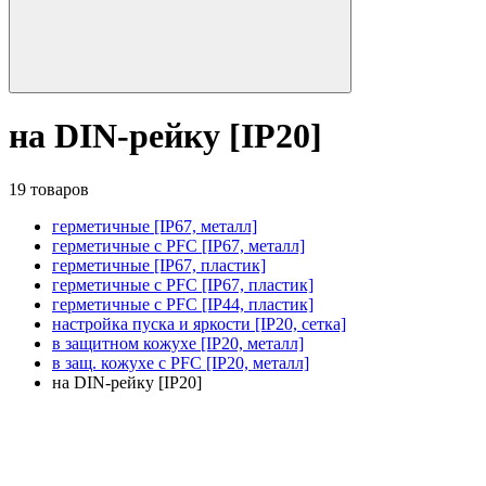
на DIN-рейку [IP20]
19 товаров
герметичные [IP67, металл]
герметичные с PFC [IP67, металл]
герметичные [IP67, пластик]
герметичные с PFC [IP67, пластик]
герметичные с PFC [IP44, пластик]
настройка пуска и яркости [IP20, сетка]
в защитном кожухе [IP20, металл]
в защ. кожухе с PFC [IP20, металл]
на DIN-рейку [IP20]