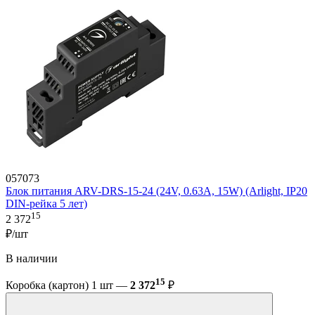
057073
Блок питания ARV-DRS-15-24 (24V, 0.63A, 15W) (Arlight, IP20
DIN-рейка 5 лет)
15
2 372
₽/шт
В наличии
15
Коробка (картон) 1 шт —
2 372
₽