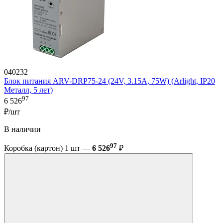
040232
Блок питания ARV-DRP75-24 (24V, 3.15A, 75W) (Arlight, IP20
Металл, 5 лет)
97
6 526
₽/шт
В наличии
97
Коробка (картон) 1 шт —
6 526
₽