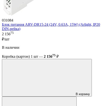
031084
Блок питания ARV-DR15-24 (24V, 0.63A, 15W) (Arlight, IP20
DIN-рейка)
75
2 156
₽/шт
В наличии
75
Коробка (картон) 1 шт —
2 156
₽
В корзину