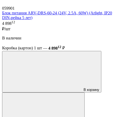
059901
Блок питания ARV-DRS-60-24 (24V, 2.5A, 60W) (Arlight, IP20
DIN-рейка 5 лет)
12
4 898
₽/шт
В наличии
12
Коробка (картон) 1 шт —
4 898
₽
В корзину